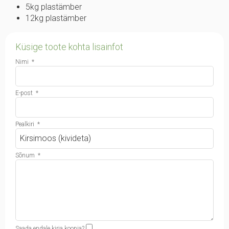
5kg plastämber
12kg plastämber
Küsige toote kohta lisainfot
Nimi
*
E-post
*
Pealkiri
*
Sõnum
*
Saada endale kirja koopia?