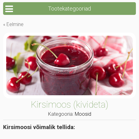
Tootekategooriad
« Eelmine
Kirsimoos (kivideta)
Kategooria:
Moosid
Kirsimoosi võimalik tellida: