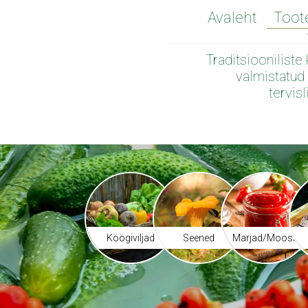
Avaleht
Toot
Traditsiooniliste
valmistatud 
tervis
Köögiviljad
Seened
Marjad/Moosid