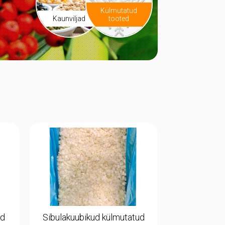
Külmutatud
Kaunviljad
tooted
Sibulakuubikud külmutatud
ud