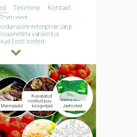
ed
Tellimine
Kontakt
Toetused
 kodumaiste retseptide järgi
lisaaineteta värsked ja
likud Eesti tooted
Kuivatatud,
röstitud puu- ja
Marinaadid
köögiviljad
Jaetooted