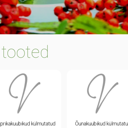
 tooted
prikakuubikud külmutatud
Õunakuubikud külmutat