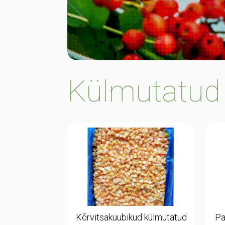
Külmutatud
Kõrvitsakuubikud külmutatud
Pa