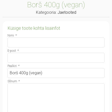
Borš 400g (vegan)
Kategooria:
Jaetooted
Küsige toote kohta lisainfot
Nimi
*
E-post
*
Pealkiri
*
Sõnum
*