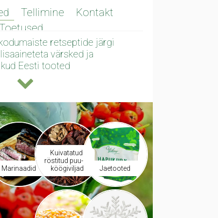
ed
Tellimine
Kontakt
Toetused
 kodumaiste retseptide järgi
lisaaineteta värsked ja
likud Eesti tooted
Kuivatatud,
röstitud puu- ja
Marinaadid
köögiviljad
Jaetooted