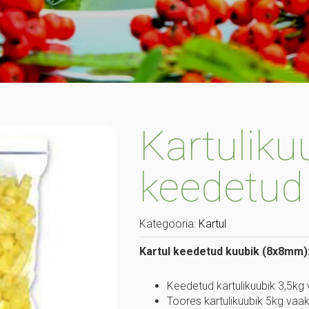
Hapukurk /
Sibul
Marineeritud kurk
Kapsas/Hapukapsas
Kaalikas
Küüslauk
Kartuliku
keedetud
Kategooria:
Kartul
Kartul keedetud kuubik (8x8mm)
Keedetud kartulikuubik 3,5k
Toores kartulikuubik 5kg va