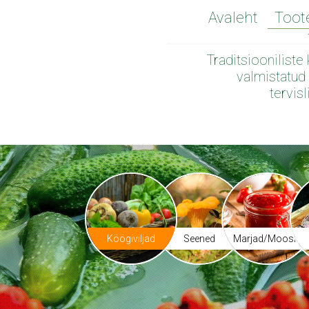
Avaleht
Toot
Traditsiooniliste
valmistatud 
tervis
Köögiviljad
Seened
Marjad/Moosid