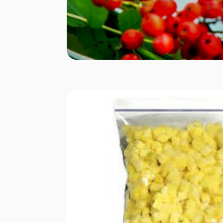
Porgand
Kartul
Peet