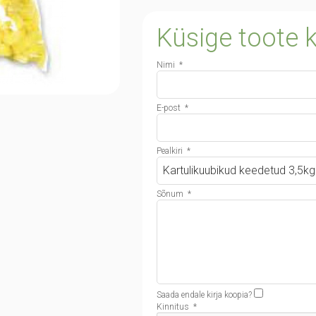
Küsige toote k
Nimi
*
E-post
*
Pealkiri
*
Sõnum
*
Saada endale kirja koopia?
Kinnitus
*