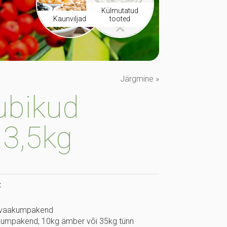
Külmutatud
Kaunviljad
tooted
Järgmine »
ubikud
 3,5kg
:
g vaakumpakend
akumpakend, 10kg ämber või 35kg tünn