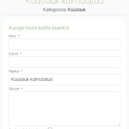
Küüslauk külmutatud
Kategooria:
Küüslauk
Küsige toote kohta lisainfot
Nimi
*
E-post
*
Pealkiri
*
Sõnum
*