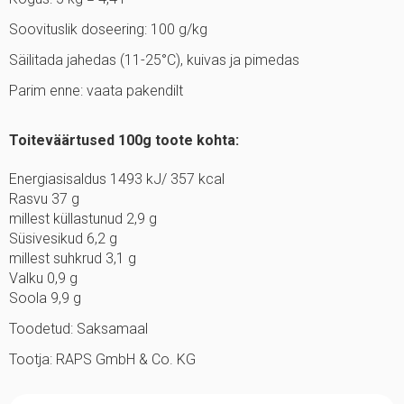
Soovituslik doseering: 100 g/kg
Säilitada jahedas (11-25°C), kuivas ja pimedas
Parim enne: vaata pakendilt
Toiteväärtused 100g toote kohta:
Energiasisaldus 1493 kJ/ 357 kcal
Rasvu 37 g
millest küllastunud 2,9 g
Süsivesikud 6,2 g
millest suhkrud 3,1 g
Valku 0,9 g
Soola 9,9 g
Toodetud: Saksamaal
Tootja: RAPS GmbH & Co. KG