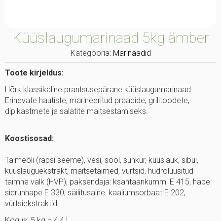
Küüslaugumarinaad 5kg ämber
Kategooria:
Marinaadid
Toote kirjeldus:
Hõrk klassikaline prantsusepärane küüslaugumarinaad.
Erinevate hautiste, marineeritud praadide, grilltoodete,
dipikastmete ja salatite maitsestamiseks.
Koostisosad:
Taimeõli (rapsi seeme), vesi, sool, suhkur, küüslauk, sibul,
küüslauguekstrakt, maitsetaimed, vürtsid, hüdrolüüsitud
taimne valk (HVP), paksendaja: ksantaankummi E 415, hape:
sidrunhape E 330, säilitusaine: kaaliumsorbaat E 202,
vürtsiekstraktid
Kogus: 5 kg = 4,4 l