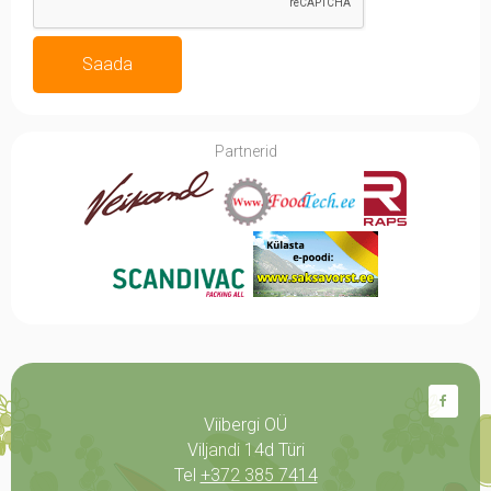
Saada
Partnerid
Viibergi OÜ
Viljandi 14d Türi
Tel
+372 385 7414