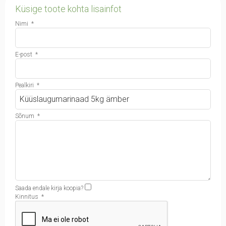
Küsige toote kohta lisainfot
Nimi
*
E-post
*
Pealkiri
*
Sõnum
*
Saada endale kirja koopia?
Kinnitus
*