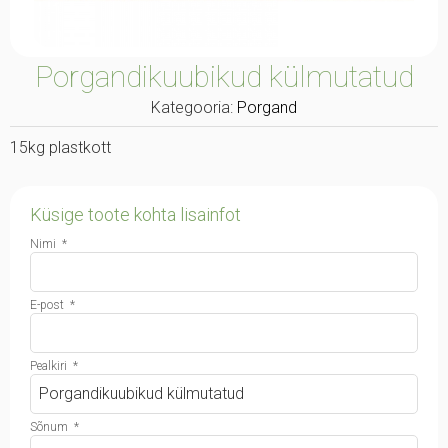
Porgandikuubikud külmutatud
Kategooria:
Porgand
15kg plastkott
Küsige toote kohta lisainfot
Nimi
*
E-post
*
Pealkiri
*
Sõnum
*