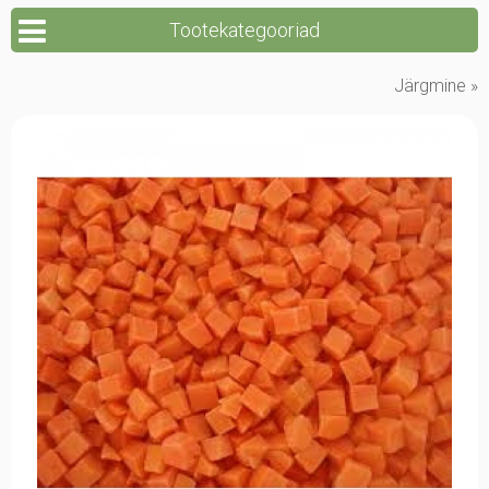
Tootekategooriad
Järgmine »