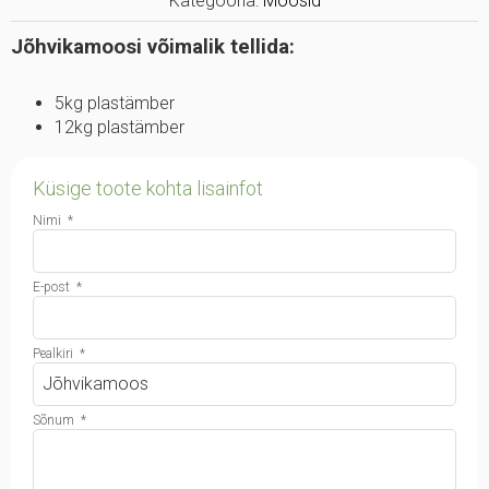
Kategooria:
Moosid
Jõhvikamoosi võimalik tellida:
5kg plastämber
12kg plastämber
Küsige toote kohta lisainfot
Nimi
*
E-post
*
Pealkiri
*
Sõnum
*