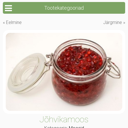
Tootekategooriad
« Eelmine
Järgmine »
Jõhvikamoos