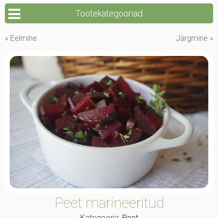
Tootekategooriad
« Eelmine
Järgmine »
Peet marineeritud
Kategooria:
Peet