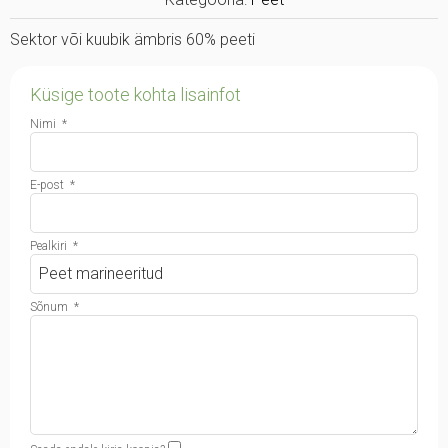
Sektor või kuubik ämbris 60% peeti
Küsige toote kohta lisainfot
Nimi
*
E-post
*
Pealkiri
*
Sõnum
*