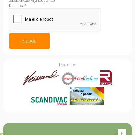
Saada endale kirja koopia?
Kinnitus
*
Saada
Partnerid