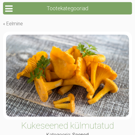
Tootekategooriad
« Eelmine
Kukeseened külmutatud
Kategooria:
Seened