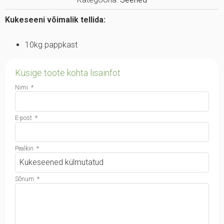
Kukeseeni võimalik tellida:
10kg pappkast
Küsige toote kohta lisainfot
Nimi
*
E-post
*
Pealkiri
*
Sõnum
*